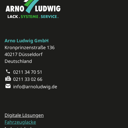
Arno Ludwig GmbH
Kronprinzenstraße 136
40217 Düsseldorf
Deutschland
0211 34 70 51
0211 33 02 66
info@arnoludwig.de
Navigation überspringen
Digitale Lösungen
Fahrzeuglacke