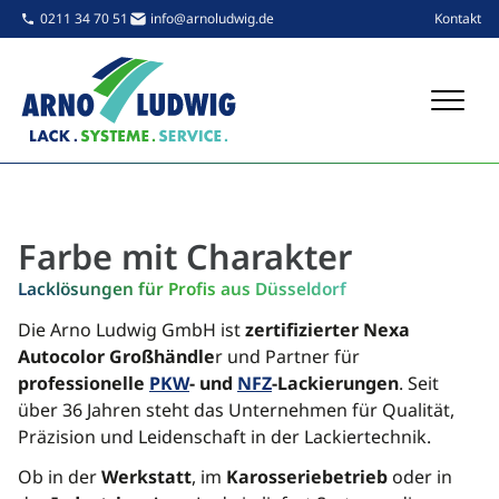
Navigatio
0211 34 70 51
info@arnoludwig.de
Kontakt
Farbe mit Charakter
Lacklösungen für Profis aus Düsseldorf
Die Arno Ludwig GmbH ist
zertifizierter Nexa
Autocolor Großhändle
r und Partner für
professionelle
PKW
- und
NFZ
-Lackierungen
. Seit
über 36 Jahren steht das Unternehmen für Qualität,
Präzision und Leidenschaft in der Lackiertechnik.
Ob in der
Werkstatt
, im
Karosseriebetrieb
oder in