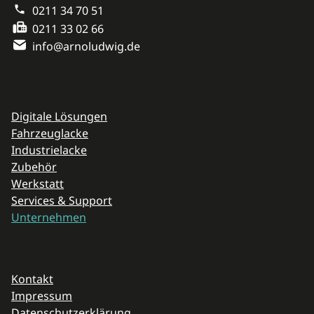
0211 34 70 51
0211 33 02 66
info@arnoludwig.de
Navigation überspringen
Digitale Lösungen
Fahrzeuglacke
Industrielacke
Zubehör
Werkstatt
Services & Support
Unternehmen
Navigation überspringen
Kontakt
Impressum
Datenschutzerklärung