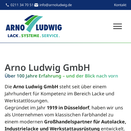
Navigatio
0211 34 70 51
info@arnoludwig.de
Kontakt
Arno Ludwig GmbH
Über 100 Jahre Erfahrung – und der Blick nach vorn
Die
Arno Ludwig GmbH
steht seit über einem
Jahrhundert für Kompetenz im Bereich Lacke und
Werkstattlösungen.
Gegründet im Jahr
1919 in Düsseldorf
, haben wir uns
als Unternehmen vom klassischen Farbhandel zu
einem modernen
Großhandelspartner für Autolacke,
Industrielacke und Werkstattausrüstung
entwickelt.